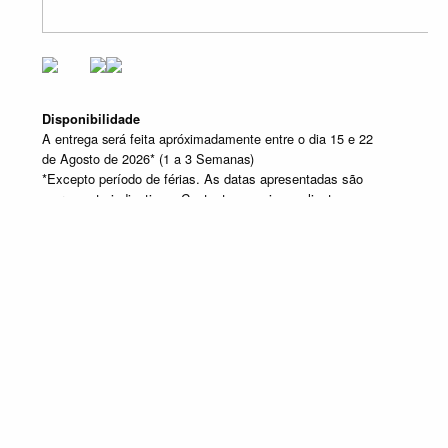
Disponibilidade
A entrega será feita apróximadamente entre o dia 15 e 22
de Agosto de 2026* (1 a 3 Semanas)
*Excepto período de férias. As datas apresentadas são
meramente indicativas. Contacte o apoio ao cliente caso
pretenda obter mais informações.
Produtos em destaque
MOLAFLEX