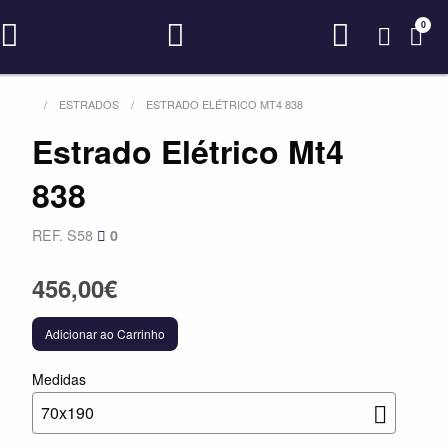
0
ESTRADOS
ESTRADO ELÉTRICO MT4 838
Estrado Elétrico Mt4
838
REF. S58
0
456,00€
Adicionar ao Carrinho
Medidas
70x190