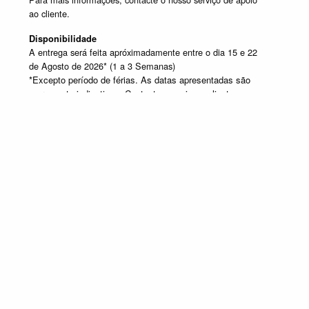
ao cliente.
Disponibilidade
A entrega será feita apróximadamente entre o dia 15 e 22
de Agosto de 2026* (1 a 3 Semanas)
*Excepto período de férias. As datas apresentadas são
meramente indicativas. Contacte o apoio ao cliente caso
pretenda obter mais informações.
SELECIONE UM OU MAIS PRODUTOS DESTA COMPOSIÇÃO
Composição